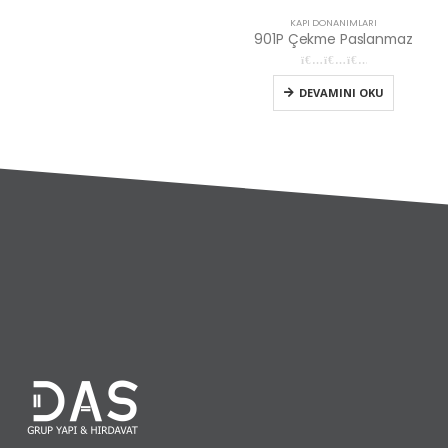
KAPI DONANIMLARI
901P Çekme Paslanmaz
0
5 üzerinden
DEVAMINI OKU