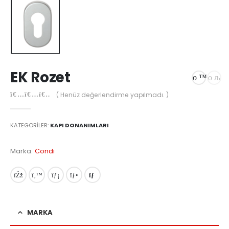
EK Rozet
( Henüz değerlendirme yapılmadı. )
0
out of 5
KATEGORILER:
KAPI DONANIMLARI
Marka:
Condi
MARKA