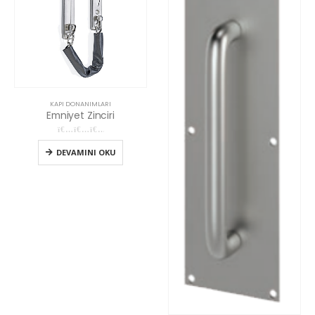
KAPI DONANIMLARI
Oda Rozeti
0
5 üzerinden
DEVAMINI OKU