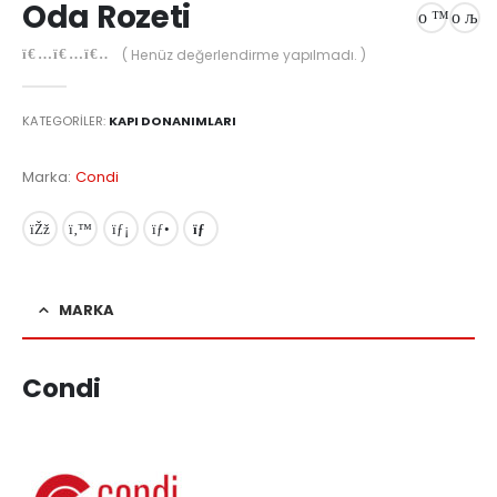
Oda Rozeti
( Henüz değerlendirme yapılmadı. )
0
out of 5
KATEGORILER:
KAPI DONANIMLARI
Marka:
Condi
MARKA
Condi