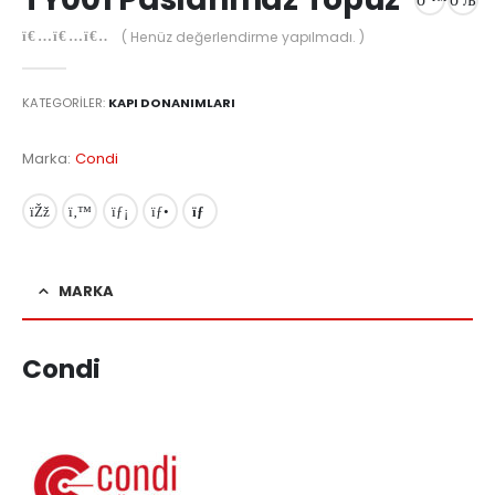
( Henüz değerlendirme yapılmadı. )
0
out of 5
KATEGORILER:
KAPI DONANIMLARI
Marka:
Condi
MARKA
Condi