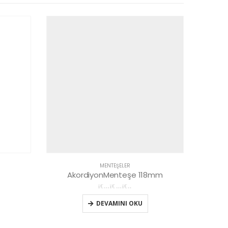
MENTEŞELER
AkordiyonMenteşe 118mm
A
0
5 üzerinden
DEVAMINI OKU