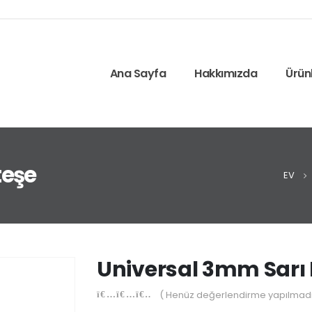
Ana Sayfa
Hakkımızda
Ürün
teşe
EV
Universal 3mm Sarı
( Henüz değerlendirme yapılmadı
0
out of 5