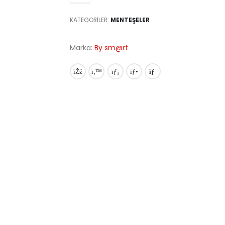
KATEGORILER:
MENTEŞELER
Marka:
By sm@rt