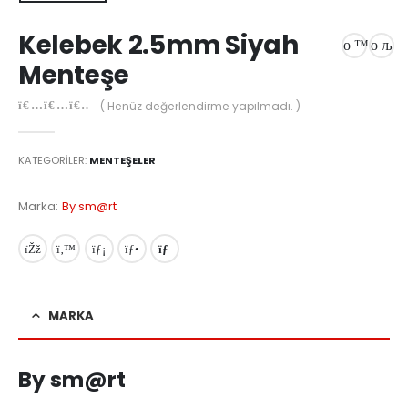
Kelebek 2.5mm Siyah
Menteşe
( Henüz değerlendirme yapılmadı. )
0
out of 5
KATEGORILER:
MENTEŞELER
Marka:
By sm@rt
MARKA
By sm@rt