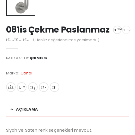
081is Çekme Paslanmaz
( Henüz değerlendirme yapılmadı. )
0
out of 5
KATEGORILER:
ÇEKMELER
Marka:
Condi
AÇIKLAMA
Siyah ve Saten renk seçenekleri mevcut.