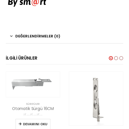
DEĞERLENDIRMELER (0)
İLGILI ÜRÜNLER
LER
rgü 16CM
rinden
NI OKU