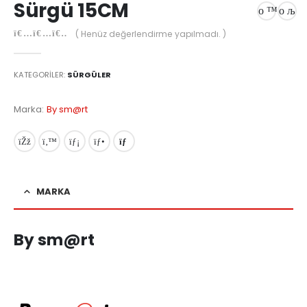
Sürgü 15CM
( Henüz değerlendirme yapılmadı. )
0
out of 5
KATEGORILER:
SÜRGÜLER
Marka:
By sm@rt
MARKA
By sm@rt