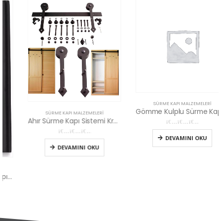
SÜRME KAPI MALZEMELERI
Gömme Kulplu Sürme Kapı Kilidi Wc Tipi Siyah
SÜRME KAPI MALZEMELERI
Ahır Sürme Kapı Sistemi Kravat
0
5 üzerinden
DEVAMINI OKU
0
5 üzerinden
DEVAMINI OKU