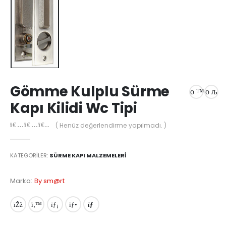
Gömme Kulplu Sürme
Kapı Kilidi Wc Tipi
( Henüz değerlendirme yapılmadı. )
0
out of 5
KATEGORILER:
SÜRME KAPI MALZEMELERI
Marka:
By sm@rt