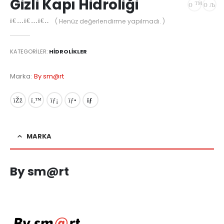
Gizli Kapı Hidroliği
( Henüz değerlendirme yapılmadı. )
0
out of 5
KATEGORILER:
HIDROLIKLER
Marka:
By sm@rt
MARKA
By sm@rt