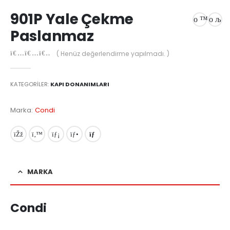
901P Yale Çekme
Paslanmaz
( Henüz değerlendirme yapılmadı. )
0
out of 5
KATEGORILER:
KAPI DONANIMLARI
Marka:
Condi
MARKA
Condi